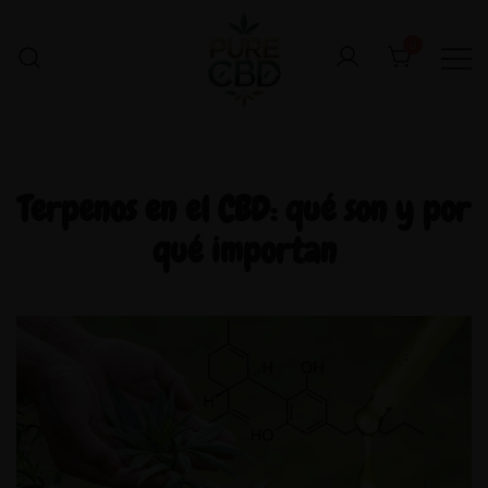
0
Terpenos en el CBD: qué son y por
qué importan