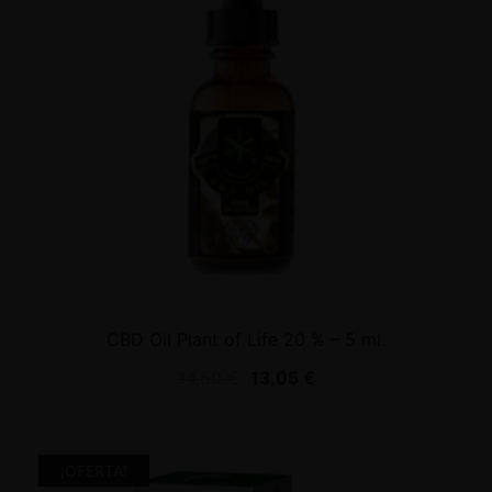
CBD Oil Plant of Life 20 % – 5 ml.
14,50
€
13,05
€
¡OFERTA!