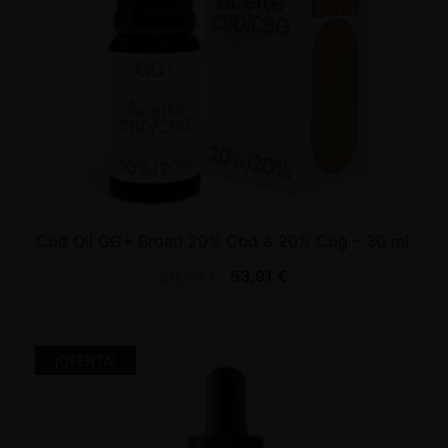
Cbd Oil GG+ Broad 20% Cbd & 20% Cbg – 30 ml.
59,90
€
53,91
€
¡OFERTA!