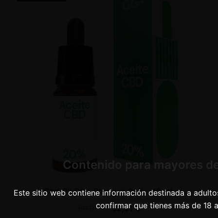
Contenido para mayores de
Cbd Oil GG+ Premium 20% – 10 ml.
Este sitio web contiene información destinada a adultos
confirmar que tienes más de 18 
69,90
€
62,91
€