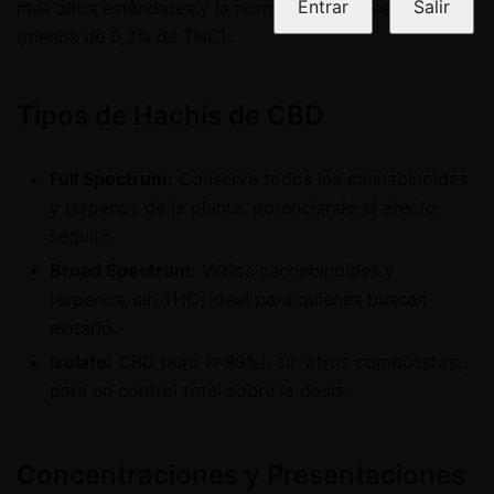
Entrar
Salir
más altos estándares y la normativa europea vigente
(menos de 0,2% de THC).
Tipos de Hachís de CBD
Full Spectrum:
Conserva todos los cannabinoides
y terpenos de la planta, potenciando el efecto
séquito.
Broad Spectrum:
Varios cannabinoides y
terpenos, sin THC, ideal para quienes buscan
evitarlo.
Isolate:
CBD puro (>99%), sin otros compuestos,
para un control total sobre la dosis.
Concentraciones y Presentaciones