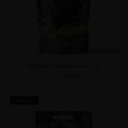
CBD Hash Flying Burrito Lime 1 gr.
9,00
€
8,10
€
¡OFERTA!