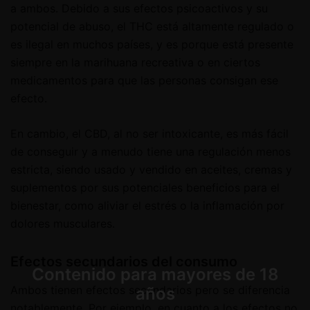
a ambos. Debido a sus efectos psicoactivos y su
potencial de abuso, el THC está altamente regulado o
es ilegal en muchos países, y es porque está presente
siempre en la marihuana recreativa o en ciertos
medicamentos para que las personas consigan ese
efecto.
En cambio, el CBD, al no ser intoxicante, es más fácil
de conseguir y a menudo tiene una regulación menos
estricta, siendo usado y vendido en aceites, cremas y
suplementos por sus potenciales beneficios para el
bienestar, como aliviar el estrés o la inflamación por
dolores musculares.
Efectos secundarios del consumo
Contenido para mayores de 18
Ambos tienen efectos secundarios pero se diferencia
años
notablemente. Por ejemplo, en cuanto a los efectos no