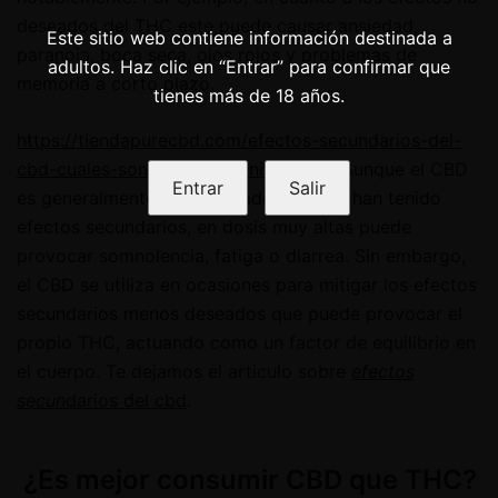
deseados del THC este puede causar ansiedad,
Este sitio web contiene información destinada a
paranoia, boca seca, ojos rojos y problemas de
adultos. Haz clic en “Entrar” para confirmar que
memoria a corto plazo.
tienes más de 18 años.
https://tiendapurecbd.com/efectos-secundarios-del-
cbd-cuales-son-y-como-minimizarlos/
Aunque el CBD
Entrar
Salir
es generalmente bien tolerado y pocos han tenido
efectos secundarios, en dosis muy altas puede
provocar somnolencia, fatiga o diarrea. Sin embargo,
el CBD se utiliza en ocasiones para mitigar los efectos
secundarios menos deseados que puede provocar el
propio THC, actuando como un factor de equilibrio en
el cuerpo. Te dejamos el articulo sobre
efectos
secun
darios del cbd
.
¿Es mejor consumir CBD que THC?