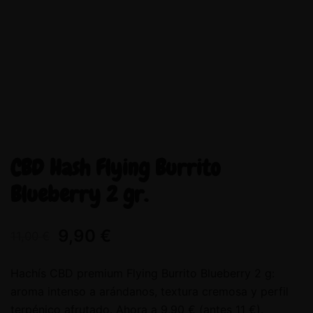
CBD Hash Flying Burrito
Blueberry 2 gr.
9,90
€
11,00
€
Hachís CBD premium Flying Burrito Blueberry 2 g:
aroma intenso a arándanos, textura cremosa y perfil
terpénico afrutado. Ahora a 9,90 € (antes 11 €).