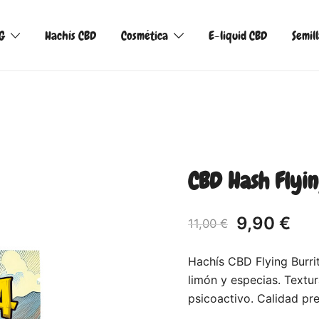
G
Hachís CBD
Cosmética
E-liquid CBD
Semil
CBD Hash Flyin
9,90
€
11,00
€
Hachís CBD Flying Burri
limón y especias. Textur
psicoactivo. Calidad pre