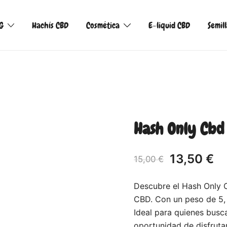
G
Hachís CBD
Cosmética
E-liquid CBD
Semil
Hash Only Cbd 
13,50
€
15,00
€
Descubre el Hash Only 
CBD. Con un peso de 5, 
Ideal para quienes busca
oportunidad de disfruta