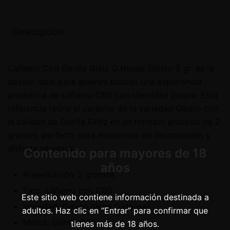
Descripción
Cañamo Cbd Gorilla Grillz G.House Gelato 2 gr. es la
opción ideal para quienes buscan una experiencia
aromática de cáñamo CBD con identidad propia. Esta
referencia reúne el carácter de la variedad Gelato con
la calidad de Gorilla Grillz en un formato práctico de 2
gramos, perfecto para momentos de desconexión y
disfrute sensorial.
Contenido para mayores de 18
años
Presentación: 2 gramos
Tipo: cáñamo con CBD
Este sitio web contiene información destinada a
Variedad: Gelato (línea G.House)
adultos. Haz clic en “Entrar” para confirmar que
Marca: Gorilla Grillz
tienes más de 18 años.