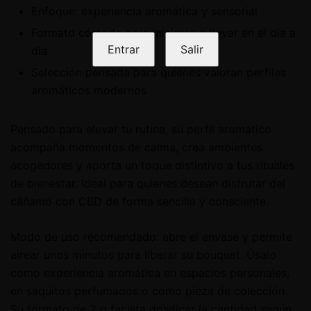
Enfoque: experiencia aromática y sensorial
Formato cómodo para iniciarse o llevar en el día a
Entrar
Salir
día
Selección pensada para quienes valoran perfiles
aromáticos modernos
Pensado para elevar tu rutina, su perfil aromático
acompaña momentos de calma, crea ambientes
acogedores y aporta un toque distintivo a tus rituales
de bienestar. Ideal para quienes desean disfrutar del
cáñamo con CBD de forma sencilla y consciente.
Modo de uso recomendado: abre el envase y permite
airear unos minutos para liberar su bouquet. Úsalo
como experiencia aromática en espacios personales,
en saquitos perfumados o como pieza de colección.
Su formato de 2 g facilita dosificar la cantidad según