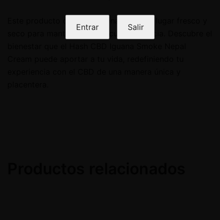
Este producto debe almacenarse en un lugar fresco y
Entrar
Salir
seco para mantener su frescura y eficacia. Descubre el
bienestar que el Hash CBD Iguana Smoke Nepal
Cream puede aportar a tu vida, redefiniendo tu
experiencia con el CBD de una manera única y
placentera.
Productos relacionados