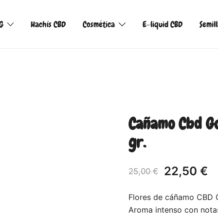
G
Hachís CBD
Cosmética
E-liquid CBD
Semil
Cañamo Cbd Gor
gr.
22,50
€
25,00
€
Flores de cáñamo CBD Go
Aroma intenso con notas