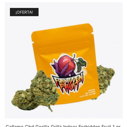
¡OFERTA!
Cañamo Cbd Gorilla Grillz Indoor Forbidden Fruit 1 gr.