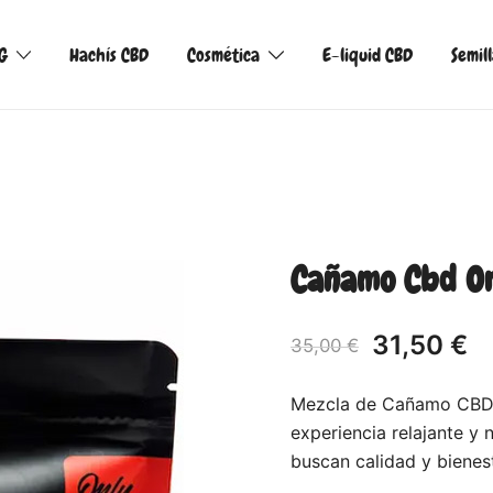
G
Hachís CBD
Cosmética
E-liquid CBD
Semil
Cañamo Cbd On
31,50
€
35,00
€
Mezcla de Cañamo CBD Tr
experiencia relajante y
buscan calidad y bienest