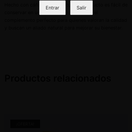
Hecho con cáñamo orgánico, este producto es fácil de
Entrar
Salir
conservar en un lugar fresco y seco. Es el
complemento perfecto para quienes valoran la calidad
y buscan un aliado natural para mejorar su bienestar.
Productos relacionados
¡OFERTA!