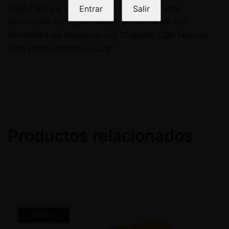
lugar fresco y seco, alejado de la luz directa.
Entrar
Salir
Aprovecha esta oportunidad y transforma tus
momentos de relajación con "Cañamo CBD Monkey
King Indoor Amnesia Haze".
Productos relacionados
¡OFERTA!