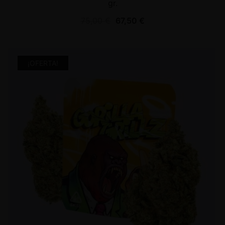
gr.
75,00
€
67,50
€
¡OFERTA!