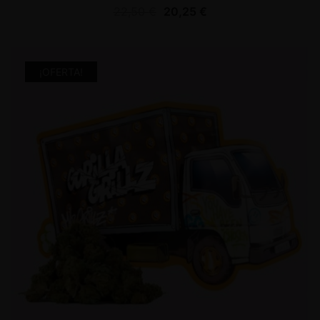
22,50
€
20,25
€
¡OFERTA!