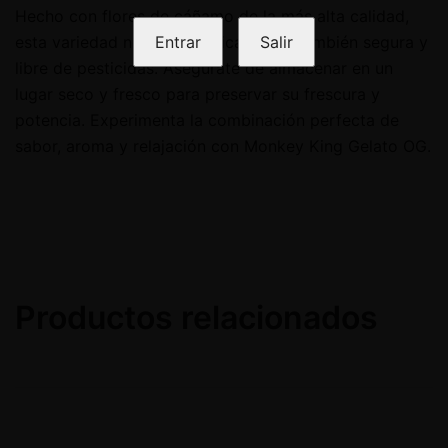
Hecho con flores de cáñamo de la más alta calidad,
esta variedad no solo es eficaz, sino también segura y
Entrar
Salir
libre de pesticidas. Asegúrate de almacenar en un
lugar seco y fresco para preservar su frescura y
potencia. Experimenta la combinación perfecta de
sabor, aroma y relajación con Monkey King Gelato OG.
Productos relacionados