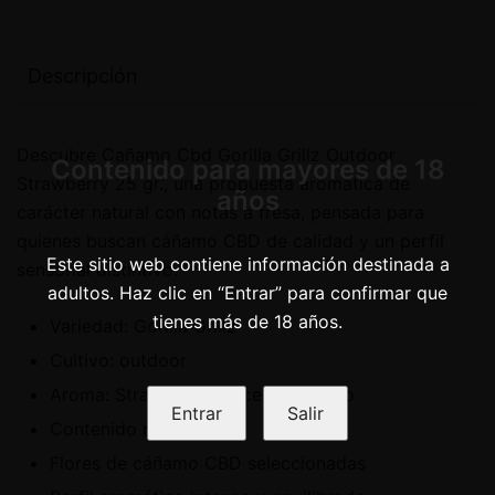
Descripción
Descubre Cañamo Cbd Gorilla Grillz Outdoor
Contenido para mayores de 18
Strawberry 25 gr., una propuesta aromática de
años
carácter natural con notas a fresa, pensada para
quienes buscan cáñamo CBD de calidad y un perfil
Este sitio web contiene información destinada a
sensorial distintivo.
adultos. Haz clic en “Entrar” para confirmar que
tienes más de 18 años.
Variedad: Gorilla Grillz
Cultivo: outdoor
Aroma: Strawberry, dulce y afrutado
Entrar
Salir
Contenido neto: 25 g
Flores de cáñamo CBD seleccionadas