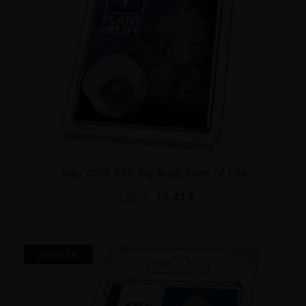
Jelly CBG 33% Og Kush Plant of Life
14,90
€
13,41
€
¡OFERTA!