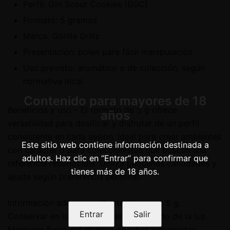
Perfil: Girl Scout Cookies (GSC)
Formato: 5 gramos
Marca: Gorilla Grillz
Presentación: polen para fácil manipulación
Uso previsto: aromático o de colección, según
normativa local
Contenido para mayores de 18
Beneficios y uso – El formato de 5 g ofrece
años
versatilidad para dosificar y disfrutar de un perfil
consistente en cada sesión. Ideal para crear ambientes
Este sitio web contiene información destinada a
con carácter o para coleccionistas que buscan una
adultos. Haz clic en “Entrar” para confirmar que
referencia reconocible. Utiliza pequeñas cantidades y
tienes más de 18 años.
ajusta según preferencia personal.
Información adicional – Contenido neto: 5 g.
Entrar
Salir
Conservar en lugar fresco, seco y alejado de la luz.
Mantener fuera del alcance de niños y mascotas.