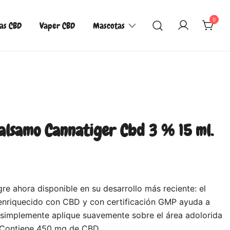
0
las CBD
Vaper CBD
Mascotas
Balsamo Cannatiger Cbd 3 % 15 ml.
re ahora disponible en su desarrollo más reciente: el
 enriquecido con CBD y con certificación GMP ayuda a
or. ¡simplemente aplique suavemente sobre el área adolorida
! Contiene 450 mg de CBD.