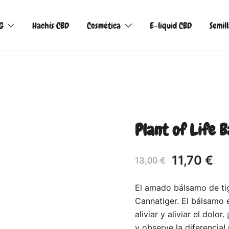
G
Hachís CBD
Cosmética
E-liquid CBD
Semil
Plant of Life 
11,70
€
13,00
€
El amado bálsamo de tig
Cannatiger. El bálsamo
aliviar y aliviar el dol
y observe la diferencia