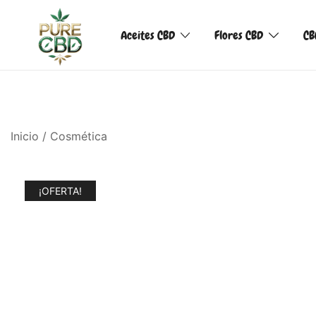
Aceites CBD
Flores CBD
CB
Inicio
/
Cosmética
¡OFERTA!