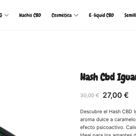
G
Hachís CBD
Cosmética
E-liquid CBD
Semil
Hash Cbd Igua
27,00
€
30,00
€
Descubre el Hash CBD I
aroma dulce a caramelo. 
efecto psicoactivo. Cal
Ideal para los amantes 