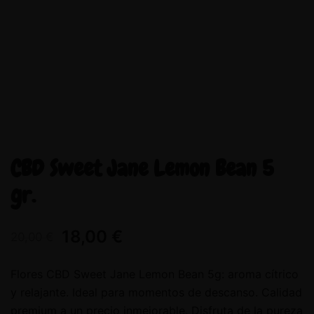
CBD Sweet Jane Lemon Bean 5
gr.
18,00
€
20,00
€
Flores CBD Sweet Jane Lemon Bean 5g: aroma cítrico
y relajante. Ideal para momentos de descanso. Calidad
premium a un precio inmejorable. Disfruta de la pureza