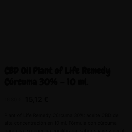
CBD Oil Plant of Life Remedy
Cúrcuma 30% – 10 ml.
15,12
€
16,80
€
Plant of Life Remedy Cúrcuma 30%: aceite CBD de
alta concentración en 10 ml. Fórmula con cúrcuma
para una experiencia equilibrada, sabor suave y perfil