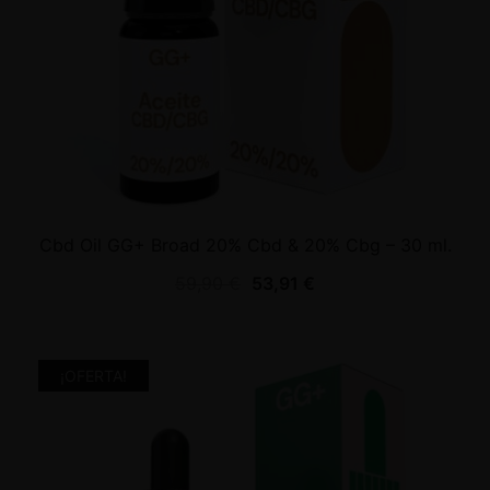
Cbd Oil GG+ Broad 20% Cbd & 20% Cbg – 30 ml.
59,90
€
53,91
€
¡OFERTA!