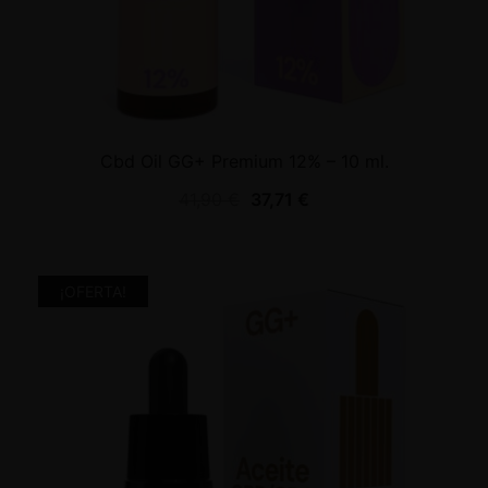
Cbd Oil GG+ Premium 12% – 10 ml.
41,90
€
37,71
€
¡OFERTA!