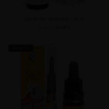
Cbd Oil GG+ Broad 40% – 30 ml.
49,90
€
44,91
€
¡OFERTA!