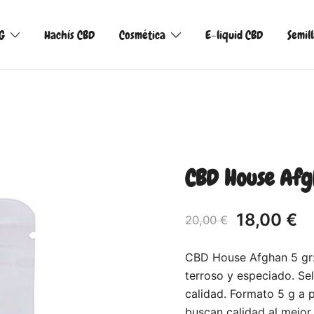
G
Hachís CBD
Cosmética
E-liquid CBD
Semil
CBD House Afg
18,00
€
20,00
€
CBD House Afghan 5 gr:
terroso y especiado. Se
calidad. Formato 5 g a p
buscan calidad al mejor