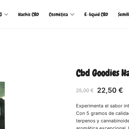
G
Hachís CBD
Cosmética
E-liquid CBD
Semil
Cbd Goodies H
22,50
€
25,00
€
Experimenta el sabor i
Con 5 gramos de calidad
terpenos y cannabinoides
aromática excepcional. 