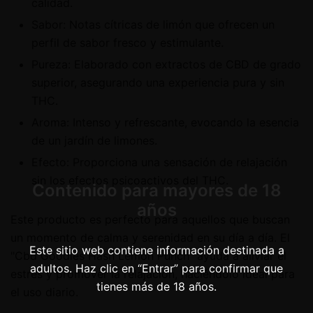
calidad.
Sabor: Notas cítricas de limón que ofrecen un
perfil de sabor fresco y estimulante.
Pureza: Elaborado con extractos de CBD de grado
superior, asegurando una experiencia pura y sin
THC.
Aroma: Intenso y refrescante, evocando la esencia
de un jardín de limones.
Efecto: Proporciona una sensación de relajación
sin los efectos psicoactivos del THC.
Contenido para mayores de 18
años
Este producto es perfecto para aquellos que buscan
un momento de calma y serenidad en su día a día. El
Este sitio web contiene información destinada a
"Cbd Goodies Hash Lemon Punch" ayuda a aliviar el
adultos. Haz clic en “Entrar” para confirmar que
estrés y promover la relajación, haciéndolo ideal para
tienes más de 18 años.
el uso diario.