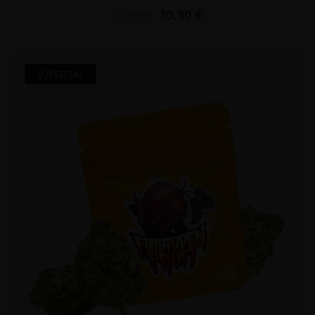
12,00
€
10,80
€
¡OFERTA!