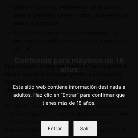
Sabor a Blueberry: Deléitate con un exquisito
sabor a arándano, perfecto para una experiencia
sensorial completa.
Alta Concentración de CBD: Proporciona los
beneficios del CBD sin los efectos psicoactivos
del THC.
Contenido para mayores de 18
Este producto ofrece una manera eficaz de aliviar el
años
estrés, mejorar el bienestar general y promover la
relajación. Ideal para su uso en momentos de
Este sitio web contiene información destinada a
descanso o como parte de tu rutina de autocuidado.
adultos. Haz clic en “Entrar” para confirmar que
tienes más de 18 años.
El "Cbd Goodies Hash Blueberry 1 gr." se presenta en
un formato práctico y fácil de almacenar, asegurando
que siempre esté listo para cuando lo necesites.
Entrar
Salir
Disfruta de la tranquilidad y el bienestar que solo el
CBD de alta calidad puede ofrecerte.