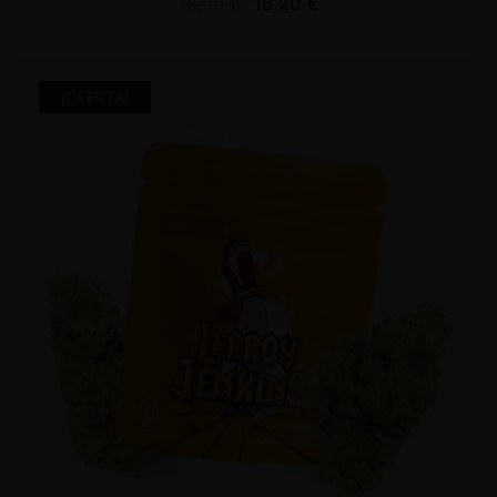
18,00
€
16,20
€
¡OFERTA!