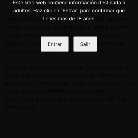
Este sitio web contiene información destinada a
adultos. Haz clic en “Entrar” para confirmar que
El CBD Bee White Widow es perfecto para quienes
tienes más de 18 años.
desean disfrutar de los beneficios del CBD de forma
natural. Su consumo puede ayudar a reducir el estrés,
mejorar el estado de ánimo y promover un sueño
reparador. Ideal para ser utilizado en momentos de
Entrar
Salir
relajación o como parte de tu rutina diaria.
Conserva el producto en un lugar fresco y seco para
asegurar su frescura. Este producto es 100% natural,
sin aditivos ni conservantes, lo que lo convierte en una
opción segura y saludable para tu bienestar.
Experimenta el poder de la naturaleza con CBD Bee
White Widow.