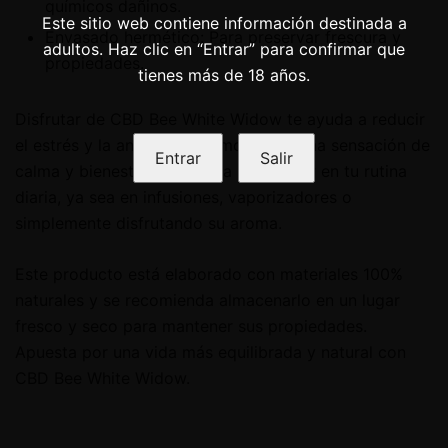
químicos dañinos.
Este sitio web contiene información destinada a
Envasado hermético: Para preservar frescura y
adultos. Haz clic en “Entrar” para confirmar que
propiedades.
tienes más de 18 años.
Disfrutar de CBD Bee White Widow te ayuda a reducir
el estrés y la ansiedad, promoviendo una sensación de
Entrar
Salir
calma y bienestar. Ideal para incorporar en tu rutina
diaria, ya sea en infusiones, vaporizadores o
simplemente disfrutando su aroma.
Este producto está elaborado con materiales 100%
naturales y se recomienda almacenarlo en un lugar
fresco y seco para mantener sus propiedades.
Apuesta por una vida más equilibrada y natural con
CBD Bee White Widow.