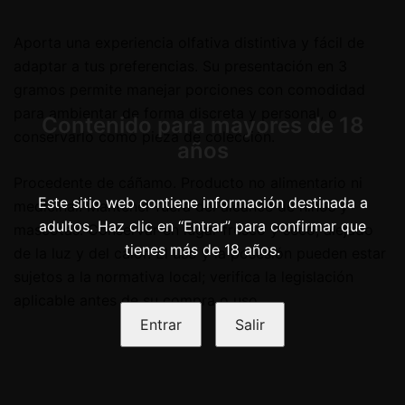
Aporta una experiencia olfativa distintiva y fácil de
adaptar a tus preferencias. Su presentación en 3
gramos permite manejar porciones con comodidad
para ambientar de forma discreta y personal, o
Contenido para mayores de 18
conservarlo como pieza de colección.
años
Procedente de cáñamo. Producto no alimentario ni
Este sitio web contiene información destinada a
medicinal. Mantener fuera del alcance de niños y
adultos. Haz clic en “Entrar” para confirmar que
mascotas. Conservar en lugar fresco y seco, alejado
tienes más de 18 años.
de la luz y del calor. El uso y la posesión pueden estar
sujetos a la normativa local; verifica la legislación
aplicable antes de su compra o uso.
Entrar
Salir