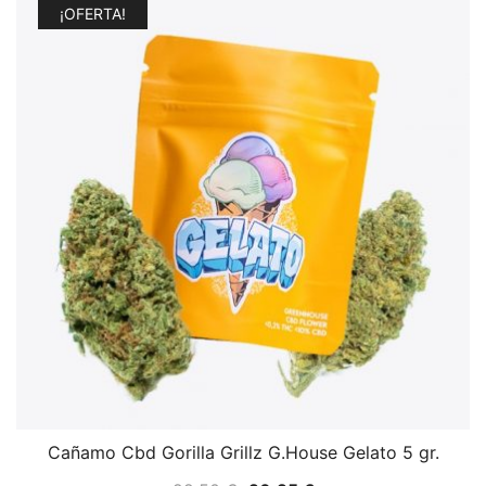
¡OFERTA!
Cañamo Cbd Gorilla Grillz G.House Gelato 5 gr.