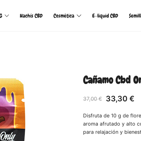
G
Hachís CBD
Cosmética
E-liquid CBD
Semil
Cañamo Cbd On
33,30
€
37,00
€
Disfruta de 10 g de fl
aroma afrutado y alto c
para relajación y bienes