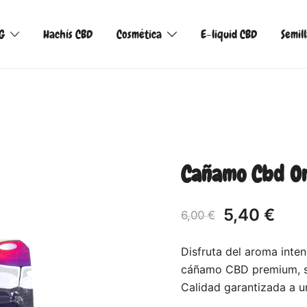
G
Hachís CBD
Cosmética
E-liquid CBD
Semil
Cañamo Cbd On
5,40
€
6,00
€
Disfruta del aroma inte
cáñamo CBD premium, sin
Calidad garantizada a un