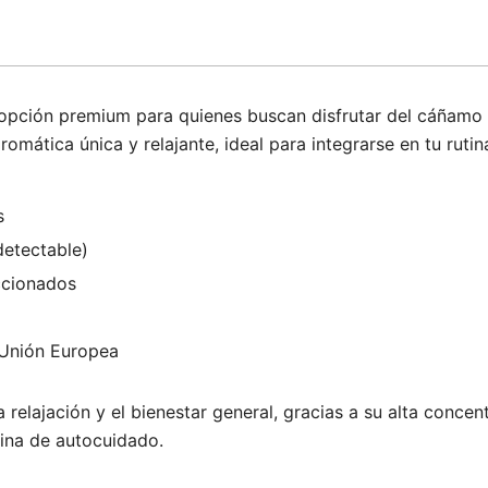
ción premium para quienes buscan disfrutar del cáñamo de
mática única y relajante, ideal para integrarse en tu rutin
s
detectable)
eccionados
a Unión Europea
ajación y el bienestar general, gracias a su alta concentr
tina de autocuidado.