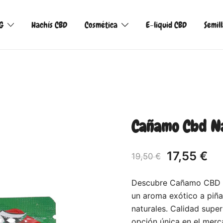
G
Hachís CBD
Cosmética
E-liquid CBD
Semil
Cañamo Cbd Na
17,55
€
19,50
€
Descubre Cañamo CBD Na
un aroma exótico a piña.
naturales. Calidad super
opción única en el merc