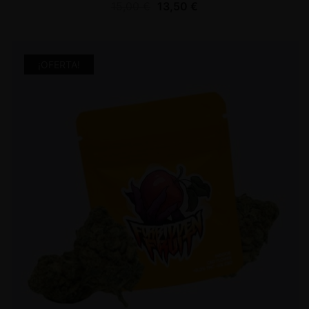
15,00
€
13,50
€
¡OFERTA!