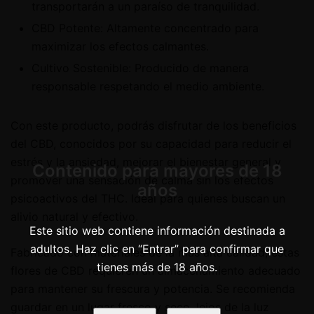
transportarán a un paraíso de tranquilidad.
CBD Potente: Altamente concentrado para
maximizar los efectos calmantes.
Cultivo Sostenible: Producido de manera
responsable respetando el medio ambiente.
Con este producto, podrás disfrutar de los beneficios
del CBD, conocidos por su capacidad para reducir el
estrés y la ansiedad, mejorar el bienestar general y
Contenido para mayores de 18
promover una sensación de calma sin los efectos
años
psicoactivos del THC. Ideal para quienes buscan un
alivio natural y efectivo.
Este sitio web contiene información destinada a
adultos. Haz clic en “Entrar” para confirmar que
Fabricado con materiales de la más alta calidad, estas
tienes más de 18 años.
flores de CBD requieren un almacenamiento adecuado
para mantener su frescura y potencia. Se recomienda
guardar en un lugar fresco y seco, lejos de la luz