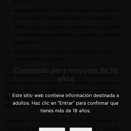
del THC.
Variedad Gorilla Glue: Conocida por su potente
aroma y perfil de sabor terroso y amaderado.
100% natural y orgánico: Cultivado sin pesticidas
ni herbicidas para garantizar la pureza y calidad
del producto.
Presentación de 3 gramos: Ideal para usuarios
ocasionales o regulares.
Contenido para mayores de 18
Usar el Cañamo CBD Iguana Smoke Gorilla Glue
años
proporciona una sensación de bienestar, ayudando a
aliviar la tensión y promover un estado de calma.
Este sitio web contiene información destinada a
Perfecto para un uso nocturno, fomenta un descanso
adultos. Haz clic en “Entrar” para confirmar que
reparador y mejora la calidad del sueño.
tienes más de 18 años.
Elaborado con flores de cáñamo de alta calidad, se
recomienda almacenar en un lugar fresco y seco para