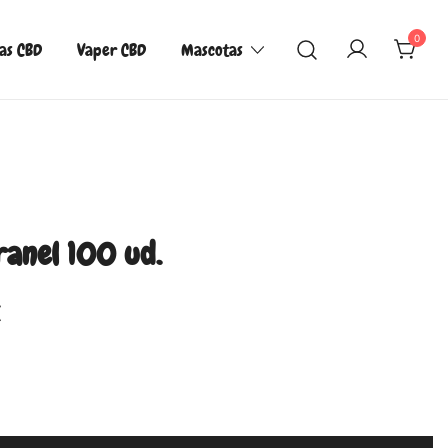
0
las CBD
Vaper CBD
Mascotas
ranel 100 ud.
€