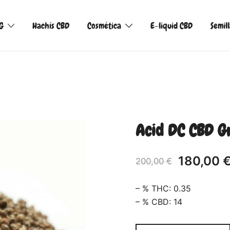
G
Hachís CBD
Cosmética
E-liquid CBD
Semil
Acid DC CBD G
180,00
200,00
€
– % THC: 0.35
– % CBD: 14